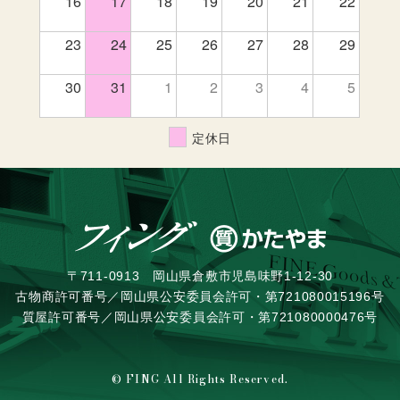
16
17
18
19
20
21
22
23
24
25
26
27
28
29
30
31
1
2
3
4
5
定休日
〒711-0913 岡山県倉敷市児島味野1-12-30
古物商許可番号／岡山県公安委員会許可・第721080015196号
質屋許可番号／岡山県公安委員会許可・第721080000476号
© FING All Rights Reserved.